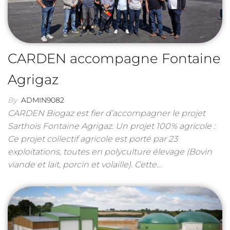
CARDEN accompagne Fontaine
Agrigaz
By
ADMIN9082
CARDEN Biogaz est fier d’accompagner le projet
Sarthois Fontaine Agrigaz. Un projet 100% agricole :
Ce projet collectif agricole est porté par 23
exploitations, toutes en polyculture élevage (Bovin
viande et lait, porcin et volaille). Cette…