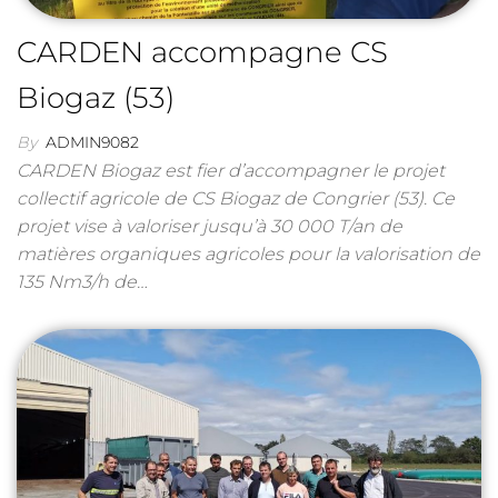
CARDEN accompagne CS
Biogaz (53)
By
ADMIN9082
CARDEN Biogaz est fier d’accompagner le projet
collectif agricole de CS Biogaz de Congrier (53). Ce
projet vise à valoriser jusqu’à 30 000 T/an de
matières organiques agricoles pour la valorisation de
135 Nm3/h de…